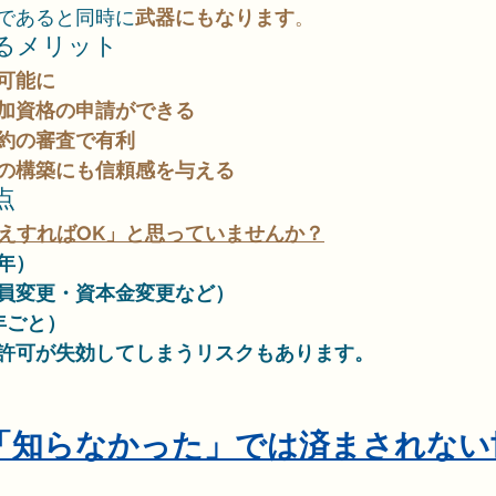
であると同時に
武器にもなります
。
するメリット
可能に
加資格の申請ができる
約の審査で有利
の構築にも信頼感を与える
点
さえすればOK」と思っていませんか？
年）
員変更・資本金変更など）
年ごと）
許可が失効してしまうリスクもあります。
｜「知らなかった」では済まされない