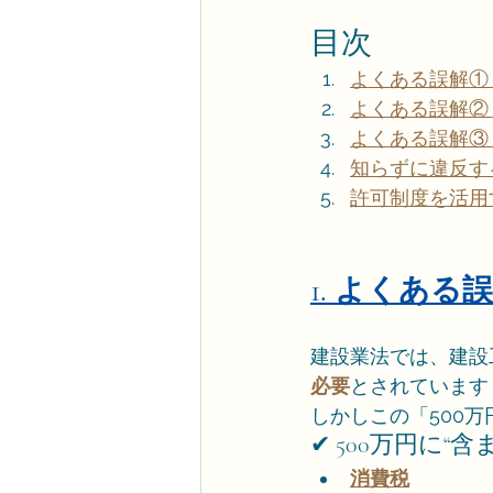
目次
よくある誤解①
よくある誤解②
よくある誤解③
知らずに違反す
許可制度を活用
1. よくあ
建設業法では、建設
必要
とされています
しかしこの「500
✔ 500万円に“
消費税