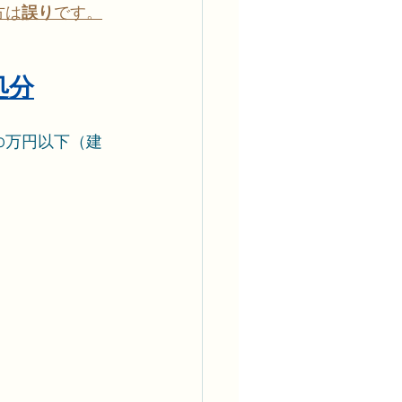
方は
誤り
です。
処分
0万円以下（建