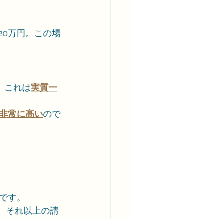
20万円。この場
、これは
実質一
非常に高い
ので
です。
、それ以上の請