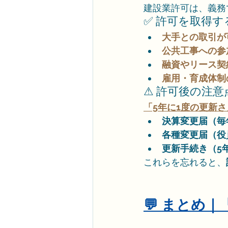
建設業許可は、義務
✅ 許可を取得
大手との取引が
公共工事への参
融資やリース契
雇用・育成体制
⚠ 許可後の注意
「5年に1度の更新
決算変更届（毎
各種変更届（役
更新手続き（5
これらを忘れると、
💬 まとめ