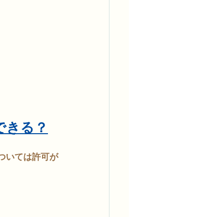
にできる？
については許可が