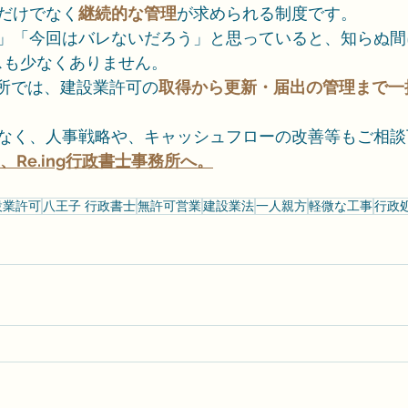
だけでなく
継続的な管理
が求められる制度です。
」「今回はバレないだろう」と思っていると、知らぬ間
スも少なくありません。
事務所では、建設業許可の
取得から更新・届出の管理まで一
なく、人事戦略や、キャッシュフローの改善等もご相談
、Re.ing行政書士事務所へ。
設業許可
八王子 行政書士
無許可営業
建設業法
一人親方
軽微な工事
行政