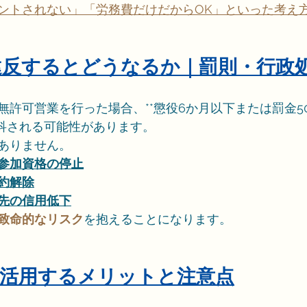
ントされない」「労務費だけだからOK」といった考え
に違反するとどうなるか｜罰則・行政
無許可営業を行った場合、**懲役6か月以下または罰金5
が科される可能性があります。
ありません。
参加資格の停止
約解除
先の信用低下
致命的なリスク
を抱えることになります。
度を活用するメリットと注意点