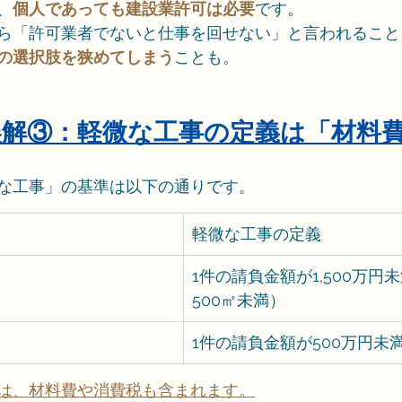
、
個人であっても建設業許可は必要
です。
ら「許可業者でないと仕事を回せない」と言われること
の選択肢を狭めてしまう
ことも。
る誤解③：軽微な工事の定義は「材料
な工事」の基準は以下の通りです。
軽微な工事の定義
1件の請負金額が1,500万円
500㎡未満）
1件の請負金額が500万円未
は、材料費や消費税も含まれます。