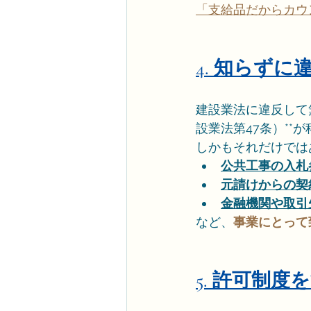
「支給品だからカウ
4. 知らず
建設業法に違反して
設業法第47条）**
しかもそれだけでは
公共工事の入札
元請けからの契
金融機関や取引
など、
事業にとって
5. 許可制