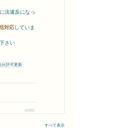
に法違反になっ
括対応
していま
下さい
処分
許可更新
すべて表示