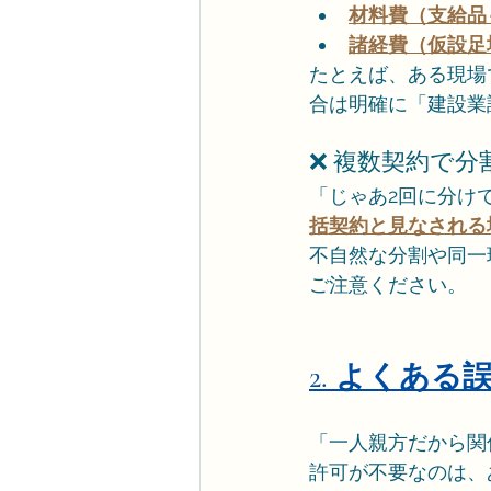
材料費（支給品
諸経費（仮設足
たとえば、ある現場で
合は明確に「建設業
❌ 複数契約で
「じゃあ2回に分け
括契約と見なされる
不自然な分割や同一
ご注意ください。
2. よくあ
「一人親方だから関
許可が不要なのは、