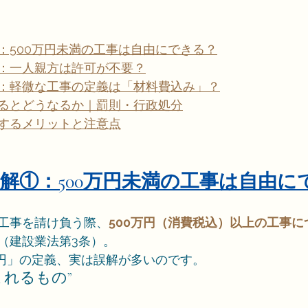
：500万円未満の工事は自由にできる？
：一人親方は許可が不要？
：軽微な工事の定義は「材料費込み」？
るとどうなるか｜罰則・行政処分
するメリットと注意点
る誤解①：500万円未満の工事は自由
工事を請け負う際、
500万円（消費税込）以上の工事
（建設業法第3条）。
万円」の定義、実は誤解が多いのです。
含まれるもの”