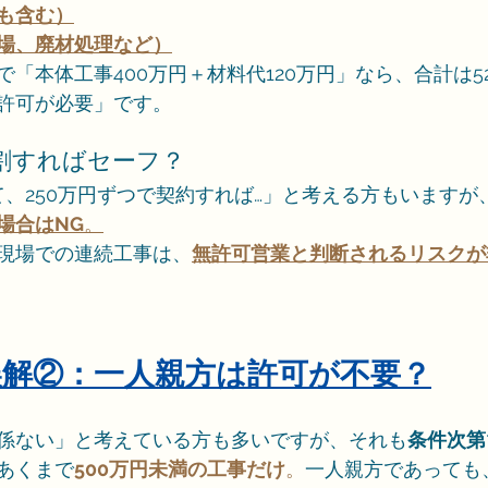
も含む）
場、廃材処理など）
「本体工事400万円＋材料代120万円」なら、合計は5
許可が必要」です。
分割すればセーフ？
て、250万円ずつで契約すれば…」と考える方もいますが
場合はNG
。
現場での連続工事は、
無許可営業と判断されるリスクが
る誤解②：一人親方は許可が不要？
係ない」と考えている方も多いですが、それも
条件次第
あくまで
500万円未満の工事だけ
。
一人親方であっても