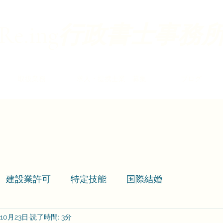
​​Re.ing
行政書士事務
取扱業務
求人・提携士業 募集
ブログ
建設業許可
特定技能
国際結婚
年10月23日
読了時間: 3分