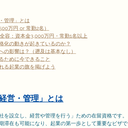
・管理」とは
0万円 or 常勤2名）
の全容：資本金3,000万円・常勤1名以上
格化の動きが起きているのか？
への影響は？（遡及は基本なし）
るために今できること
れる起業の旗を掲げよう
格「経営・管理」とは
社を設立し、経営や管理を行う」ための在留資格です。
期滞在も可能になり、起業の第一歩として重要なビザで