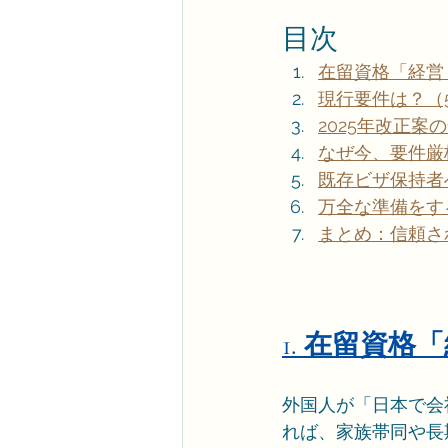
目次
在留資格「経営
現行要件は？（50
2025年改正案
なぜ今、要件厳
既存ビザ保持者
万全な準備をす
まとめ：信頼さ
1. 在留資
外国人が「日本で会
れば、家族帯同や長