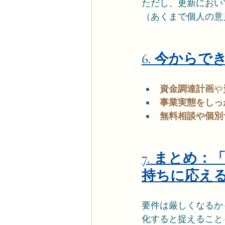
ただし、更新におい
（あくまで個人の意
6. 今から
資金調達計画
や
事業実態をしっ
無料相談や個別
7. まとめ
持ちに応え
要件は厳しくなるか
化すると捉えること