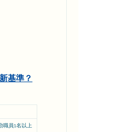
上が新基準？
）
勤職員1名以上 