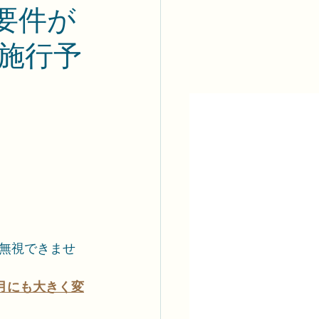
要件が
年施行予
無視できませ
10月にも大きく変