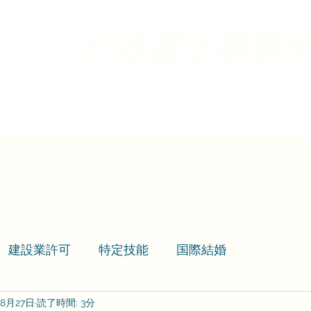
​​Re.ing
行政書士事務
取扱業務
求人・提携士業 募集
ブログ
建設業許可
特定技能
国際結婚
年8月27日
読了時間: 3分