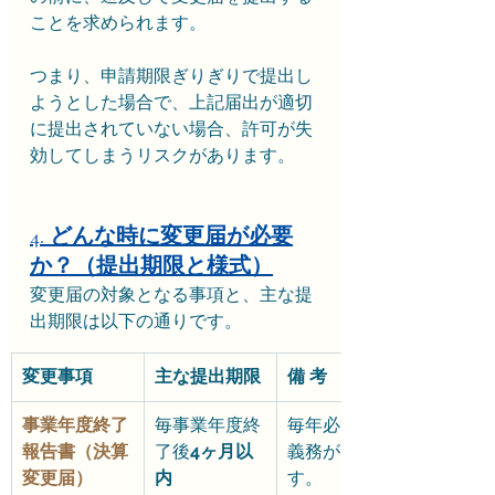
ことを求められます。
つまり、申請期限ぎりぎりで提出し
ようとした場合で、上記届出が適切
に提出されていない場合、許可が失
効してしまうリスクがあります。
4. どんな時に変更届が必要
か？（提出期限と様式）
変更届の対象となる事項と、主な提
出期限は以下の通りです。
変更事項
主な提出期限
備 考
事業年度終了
毎事業年度終
毎年必ず提出
報告書（決算
了後
4ヶ月以
義務がありま
変更届）
内
す。