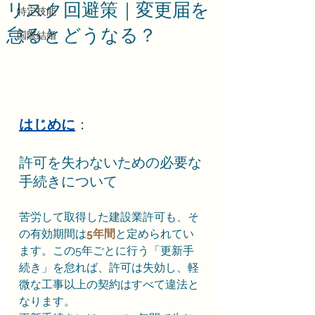
リスク回避策｜変更届を
特定技能
怠るとどうなる？
国際結婚
はじめに
：
許可を失わないための必要な
手続きについて
苦労して取得した建設業許可も、そ
の有効期間は
5年間
と定められてい
ます。この5年ごとに行う「更新手
続き」を怠れば、許可は失効し、軽
微な工事以上の契約はすべて違法と
なります。