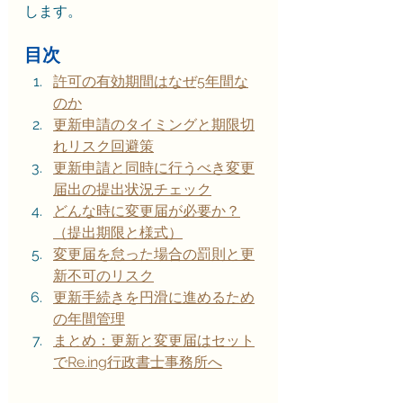
します。
目次
許可の有効期間はなぜ5年間な
のか
更新申請のタイミングと期限切
れリスク回避策
更新申請と同時に行うべき変更
届出の提出状況チェック
どんな時に変更届が必要か？
（提出期限と様式）
変更届を怠った場合の罰則と更
新不可のリスク
更新手続きを円滑に進めるため
の年間管理
まとめ：更新と変更届はセット
でRe.ing行政書士事務所へ