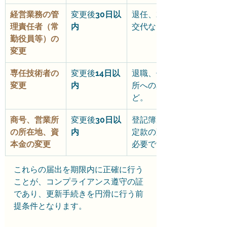
経営業務の管
変更後
30日以
退任、就任、
理責任者（常
内
交代など。
勤役員等）の
変更
専任技術者の
変更後
14日以
退職、他営業
変更
内
所への異動な
ど。
商号、営業所
変更後
30日以
登記簿謄本や
の所在地、資
内
定款の変更が
本金の変更
必要です。
これらの届出を期限内に正確に行う
ことが、コンプライアンス遵守の証
であり、更新手続きを円滑に行う前
提条件となります。