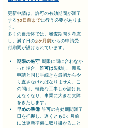
更新申請は、許可の有効期間が満了
する
30日前まで
に行う必要がありま
す。
多くの自治体では、審査期間を考慮
し、満了日の
3ヶ月前
からの申請受
付期間が設けられています。
期限の厳守
: 期限に間に合わなか
った場合、
許可は失効
し、新規
申請と同じ手続きを最初からや
り直さなければなりません。こ
の間は、軽微な工事しか請け負
えなくなり、事業に大きな支障
をきたします。
早めの準備
: 許可の有効期間満了
日を把握し、遅くとも6ヶ月前
には更新準備に取り掛かること