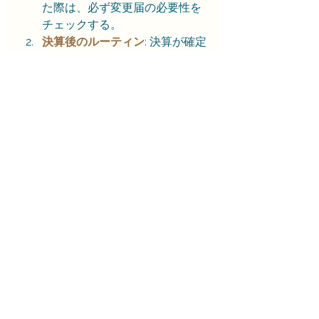
た際は、必ず変更届の必要性を
チェックする。
決算後のルーティン
: 決算が確定
したら、税務申告と同時に必ず
決算変更届を作成・提出する。
期限管理の徹底
:
 許可期限と各種
変更届の提出期限をカレンダー
で明確に管理する。
「普段の現場仕事が忙しくて管理な
んてしてられないよ」
「書類仕事は苦手だ…」
という方も多いかもしれませんが
それだけ建設業許可は大事な許可で
あるということです。
7. まとめ：更新と変更届はセ