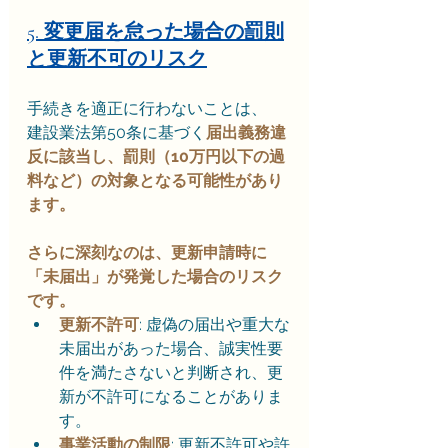
5. 変更届を怠った場合の罰則
と更新不可のリスク
手続きを適正に行わないことは、
建設業法第50条に基づく
届出義務違
反に該当し、罰則（10万円以下の過
料など）の対象となる可能性があり
ます。
さらに深刻なのは、更新申請時に
「未届出」が発覚した場合のリスク
です。
更新不許可
: 虚偽の届出や重大な
未届出があった場合、誠実性要
件を満たさないと判断され、更
新が不許可になることがありま
す。
事業活動の制限
: 更新不許可や許