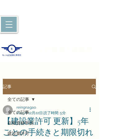
​​Re.ing
行政書士事務所
記事
全ての記事
reingnagao
全ての記事
2025年12月22日
読了時間: 5分
【建設業許可 更新】5年
在留資格申請
ごとの手続きと期限切れ
建設業許可