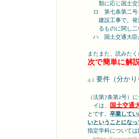
　　類に応じ国土交
　ロ　第七条第二号
　　建設工事で、発
　　るものに関し二
　ハ　国土交通大臣
またまた、読みたく
次で簡単に解
4.2 要件（分
（法第7条第2号）
国土交通
　イは、
とです。
卒業してい
いということになっ
指定学科については
→
https://www.mlit