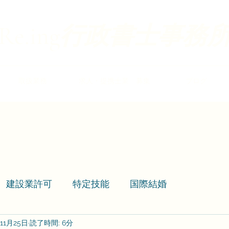
​​Re.ing
行政書士事務
取扱業務
求人・提携士業 募集
ブログ
建設業許可
特定技能
国際結婚
年11月25日
読了時間: 6分