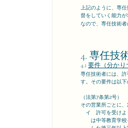
上記のように、専任
督をしていく能力が
なので、専任技術者
4. 専任
4.1 
要件（分かり
専任技術者には、許
す。その要件は以下
（法第7条第2号）
その営業所ごとに、
　イ　許可を受けよ
　　は中等教育学校
　　した後三年以上