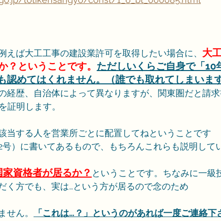
大
例えば大工工事の建設業許可を取得したい場合に、
るか？ということです。
ただしいくらご自身で「10
も認めてはくれません。（誰でも取れてしまいます
の経歴、自治体によって異なりますが、関東圏だと請求
分を証明します。
該当する人を営業所ごとに配置してねということです
第2号）に書いてあるもので、もちろんこれらも説明して
国家資格者が居るか？
ということです。ちなみに一級
だく方でも、実は…という方が居るので念のため
ません。
「これは…？」というのがあれば一度ご連絡下