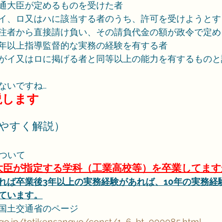
通大臣が定めるものを受けた者
イ、ロ又はハに該当する者のうち、許可を受けようとす
注者から直接請け負い、その請負代金の額が政令で定め
年以上指導監督的な実務の経験を有する者
がイ又はロに掲げる者と同等以上の能力を有するものと
ないですね…
説します
かりやすく解説）
について
大臣が指定する学科（工業高校等）を卒業してます
れば卒業後3年以上の実務経験があれば、10年の実務経
ています。
国土交通省のページ
.go.jp/totikensangyo/const/1_6_bt_000085.html