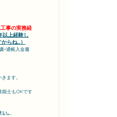
工工事の実務経
年以上経験し
からね…）
書+通帳入金履
いきます。
技能士もOKです
さい。