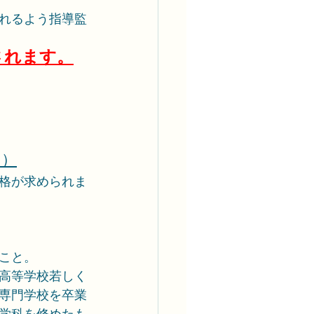
れるよう指導監
されます。
す）
格が求められま
こと。
高等学校若しく
専門学校を卒業
学科を修めたも