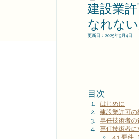
建設業許
なれない
更新日：
2025年9月4日
目次
はじめに
建設業許可の
専任技術者の
専任技術者に
4.1 