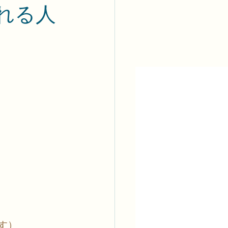
れる人
す）